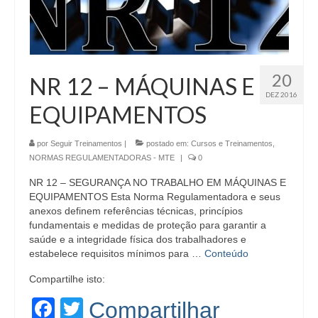
20
NR 12 – MÁQUINAS E
DEZ 2016
EQUIPAMENTOS
por
Seguir Treinamentos
|
postado em:
Cursos e Treinamentos
,
NORMAS REGULAMENTADORAS - MTE
|
0
NR 12 – SEGURANÇA NO TRABALHO EM MÁQUINAS E
EQUIPAMENTOS Esta Norma Regulamentadora e seus
anexos definem referências técnicas, princípios
fundamentais e medidas de proteção para garantir a
saúde e a integridade física dos trabalhadores e
estabelece requisitos mínimos para …
Conteúdo
Compartilhe isto:
Facebook
Twitter
Compartilhar