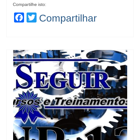
Compartilhe isto:
Facebook
Twitter
Compartilhar