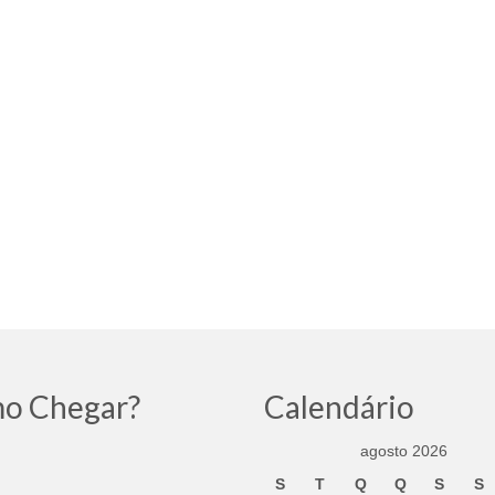
o Chegar?
Calendário
agosto 2026
S
T
Q
Q
S
S