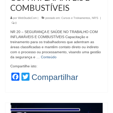
COMBUSTÍVEIS
por
WebStudioCom
|
postado em:
Cursos e Treinamentos
,
NR'S
|
0
NR 20 – SEGURANÇA E SAÚDE NO TRABALHO COM
INFLAMÁVEIS E COMBUSTÍVEIS Capacitação e
treinamento para os trabalhadores que adentram as
áreas classificadas e mantêm contato direto ou indireto
com o processo ou processamento, visando uma gestão
da segurança e …
Conteúdo
Compartilhe isto:
Facebook
Twitter
Compartilhar