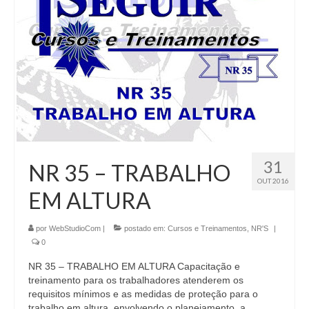
31
NR 35 – TRABALHO
OUT 2016
EM ALTURA
por
WebStudioCom
|
postado em:
Cursos e Treinamentos
,
NR'S
|
0
NR 35 – TRABALHO EM ALTURA Capacitação e
treinamento para os trabalhadores atenderem os
requisitos mínimos e as medidas de proteção para o
trabalho em altura, envolvendo o planejamento, a