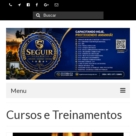
Buscar
por:
Menu
Home
Cursos e Treinamentos
Empresa
Cursos e Treinamentos