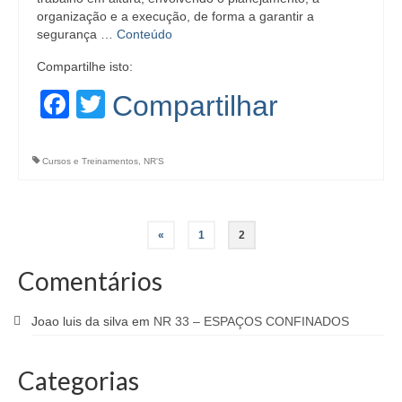
organização e a execução, de forma a garantir a
segurança …
Conteúdo
Compartilhe isto:
Facebook
Twitter
Compartilhar
Cursos e Treinamentos
,
NR'S
Paginação
«
1
2
de
Comentários
posts
Joao luis da silva
em
NR 33 – ESPAÇOS CONFINADOS
Categorias