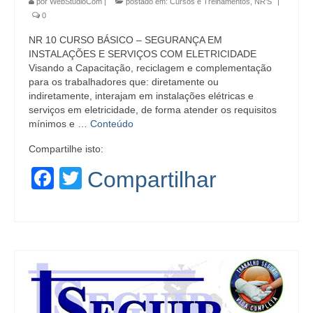
por
WebStudioCom
|
postado em:
Cursos e Treinamentos
,
NR'S
|
0
NR 10 CURSO BÁSICO – SEGURANÇA EM
INSTALAÇÕES E SERVIÇOS COM ELETRICIDADE
Visando a Capacitação, reciclagem e complementação
para os trabalhadores que: diretamente ou
indiretamente, interajam em instalações elétricas e
serviços em eletricidade, de forma atender os requisitos
mínimos e …
Conteúdo
Compartilhe isto:
Facebook
Twitter
Compartilhar