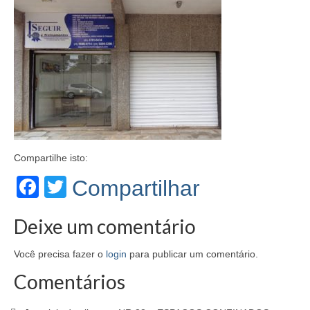
Segurança do Trabalho
Palestras
Contato
Compartilhe isto:
Facebook
Twitter
Compartilhar
Deixe um comentário
Você precisa fazer o
login
para publicar um comentário.
Comentários