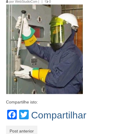
por
WebStudioCom
|
|
0
Segurança do Trabalho
Palestras
Contato
Compartilhe isto:
Facebook
Twitter
Compartilhar
Post anterior