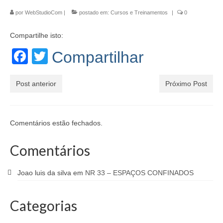
Segurança do Trabalho
por
WebStudioCom
|
postado em:
Cursos e Treinamentos
|
0
Palestras
Compartilhe isto:
Facebook
Twitter
Compartilhar
Contato
Post anterior
Próximo Post
Comentários estão fechados.
Comentários
Joao luis da silva
em
NR 33 – ESPAÇOS CONFINADOS
Categorias