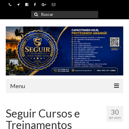
Buscar
por:
Menu
Home
Seguir Cursos e
30
Empresa
SET 2025
Treinamentos
Cursos e Treinamentos