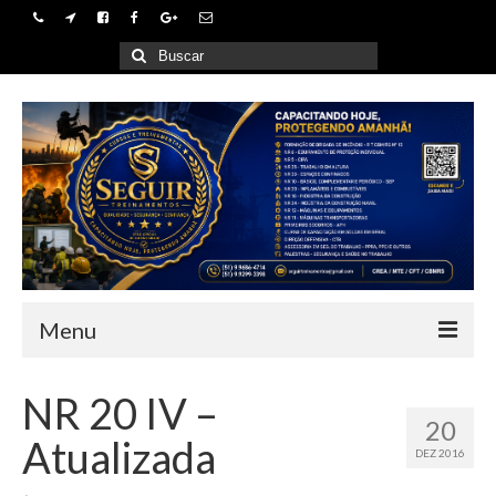
Buscar
por:
Menu
Home
NR 20 IV –
20
Empresa
Atualizada
DEZ 2016
Cursos e Treinamentos